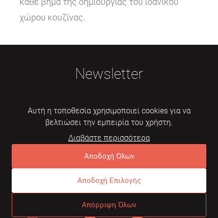
κάθε βήμα της δημιουργίας του ιδανικού
χώρου κουζίνας.
Newsletter
Αυτή η τοποθεσία χρησιμοποιεί cookies για να
βελτιώσει την εμπειρία του χρήστη.
Διαβάστε περισσότερα
Εγγραφή
Αποδοχή Όλων
Αποδοχή Επιλογής
© 2026 Mebelarts. All Right Reserved
Απόρριψη Όλων
Dome
Συχνές ερωτήσεις
Όροι χρήσης