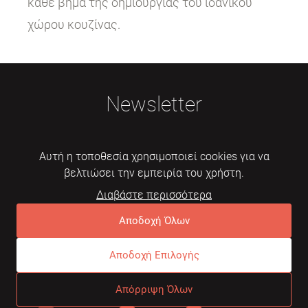
κάθε βήμα της δημιουργίας του ιδανικού
χώρου κουζίνας.
Newsletter
Αυτή η τοποθεσία χρησιμοποιεί cookies για να
βελτιώσει την εμπειρία του χρήστη.
Διαβάστε περισσότερα
Εγγραφή
Αποδοχή Όλων
Αποδοχή Επιλογής
© 2026 Mebelarts. All Right Reserved
Απόρριψη Όλων
Dome
Συχνές ερωτήσεις
Όροι χρήσης