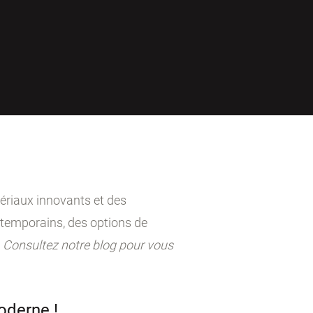
ériaux innovants et des
ntemporains, des options de
.
Consultez notre blog pour vous
oderne !