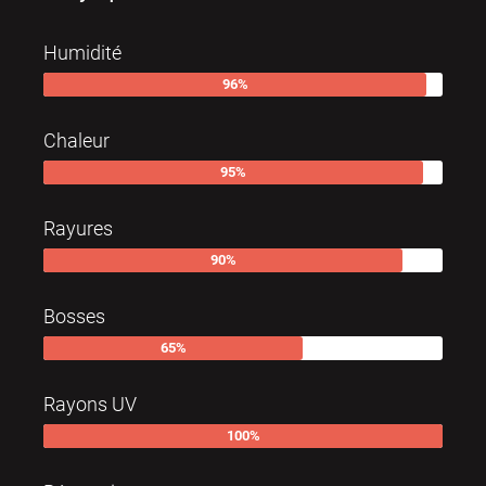
Humidité
96
%
Chaleur
95
%
Rayures
90
%
Bosses
65
%
Rayons UV
100
%