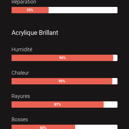
Réparation
35
%
Acrylique Brillant
Humidité
96
%
Chaleur
95
%
Rayures
87
%
Bosses
60
%