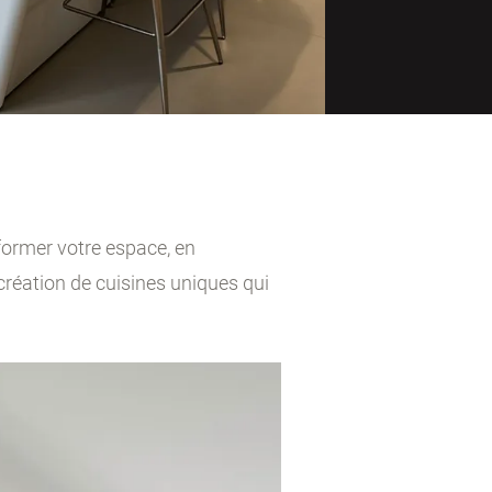
former votre espace, en
réation de cuisines uniques qui