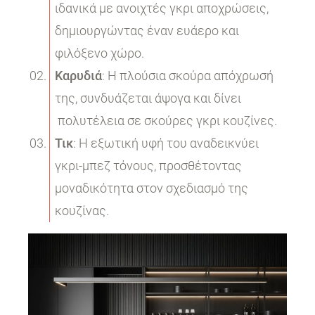
ιδανικά με ανοιχτές γκρι αποχρώσεις,
δημιουργώντας έναν ευάερο και
φιλόξενο χώρο.
Καρυδιά
: Η πλούσια σκούρα απόχρωσή
της, συνδυάζεται άψογα και δίνει
πολυτέλεια σε σκούρες γκρι κουζίνες.
Τικ
: Η εξωτική υφή του αναδεικνύει
γκρι-μπεζ τόνους, προσθέτοντας
μοναδικότητα στον σχεδιασμό της
κουζίνας.