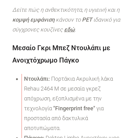
Δείτε πώς η ανθεκτικότητα, η υγιεινή και η
κομψή εμφάνιση
κάνουν το
PET
ιδανικό για
σύγχρονες κουζίνες
εδώ
.
Μεσαίο Γκρι Μπεζ Ντουλάπι με
Ανοιχτόχρωμο Πάγκο
Ντουλάπι:
Πορτάκια Ακρυλική λάκα
Rehau 2464 M σε μεσαία γκρεζ
απόχρωση, εξοπλισμένα με την
τεχνολογία
"Fingerprint free"
για
προστασία από δακτυλικά
αποτυπώματα.
Πάγκος:
Dekton Limbo Ανοιχτόχρωμος