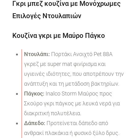
Γκρι μπεζ κουζίνα με Μονόχρωμες
Επιλογές Ντουλαπιών
Κουζίνα γκρι με Μαύρο Πάγκο
Ντουλάπι:
Πορτάκι Ανοιχτό Pet 88A
γκρεζ με super mat φινίρισμα και
υγιεινές ιδιότητες, που αποτρέπουν την
ανάπτυξη και τη μετάδοση βακτηρίων.
Πάγκος:
Inalco Storm Μαύρος προς
Σκούρο γκρι πάγκος με λευκά νερά για
διακριτική πολυτέλεια.
Δάπεδο:
Προτείνεται δάπεδο από
ανθρακί πλακάκια ή φυσικό ξύλο δρυς.