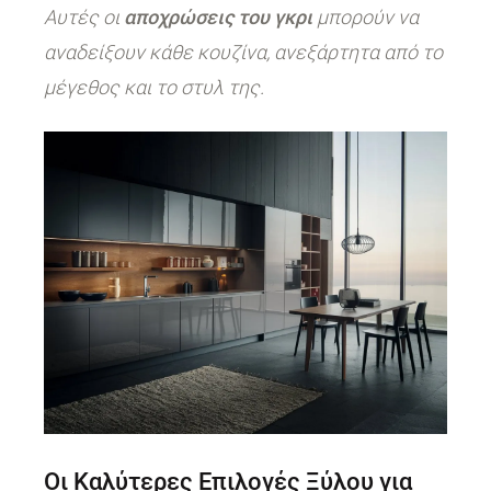
Αυτές οι
αποχρώσεις του γκρι
μπορούν να
αναδείξουν κάθε κουζίνα, ανεξάρτητα από το
μέγεθος και το στυλ της.
Οι Καλύτερες Επιλογές Ξύλου για