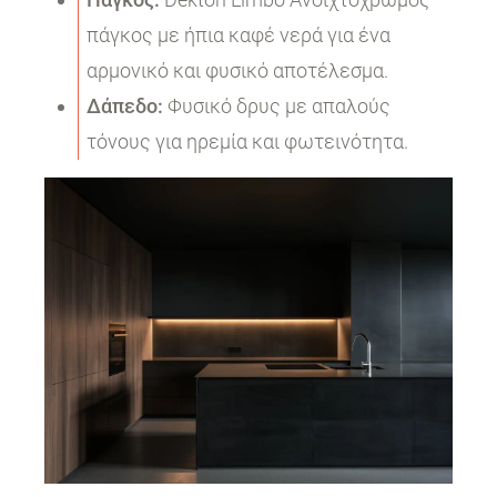
πάγκος με ήπια καφέ νερά για ένα
αρμονικό και φυσικό αποτέλεσμα.
Δάπεδο:
Φυσικό δρυς με απαλούς
τόνους για ηρεμία και φωτεινότητα.