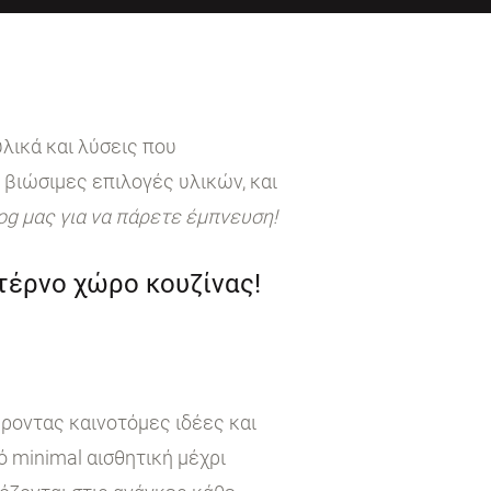
λικά και λύσεις που
 βιώσιμες επιλογές υλικών, και
log μας για να πάρετε έμπνευση!
ντέρνο χώρο κουζίνας!
έροντας καινοτόμες ιδέες και
 minimal αισθητική μέχρι