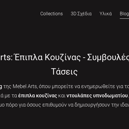
Collections
3D Σχέδια
Υλικά
Blo
rts: Έπιπλα Κουζίνας - Συμβουλέ
Τάσεις
g
της Mebel Arts, όπου μπορείτε να ενημερωθείτε για τα
κά με τα
έπιπλα κουζίνας
και
ντουλάπες υπνοδωματίου
μο πόρο για όσους επιθυμούν να δημιουργήσουν την ιδαν