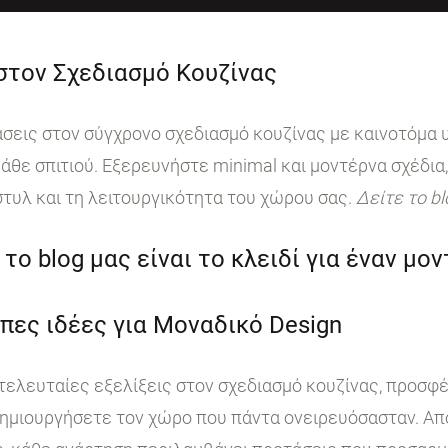
 στον Σχεδιασμό Κουζίνας
ις στον σύγχρονο σχεδιασμό κουζίνας με καινοτόμα υ
άθε σπιτιού. Εξερευνήστε minimal και μοντέρνα σχέδια,
στυλ και τη λειτουργικότητα του χώρου σας.
Δείτε το b
το blog μας είναι το κλειδί για έναν μο
πες ιδέες για Μοναδικό Design
 τελευταίες εξελίξεις στον σχεδιασμό κουζίνας, προσφ
ημιουργήσετε τον χώρο που πάντα ονειρευόσασταν. Από