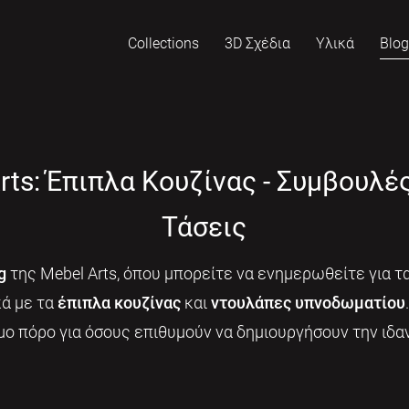
Collections
3D Σχέδια
Υλικά
Blo
rts: Έπιπλα Κουζίνας - Συμβουλέ
Τάσεις
g
της Mebel Arts, όπου μπορείτε να ενημερωθείτε για τα
κά με τα
έπιπλα κουζίνας
και
ντουλάπες υπνοδωματίου
μο πόρο για όσους επιθυμούν να δημιουργήσουν την ιδαν