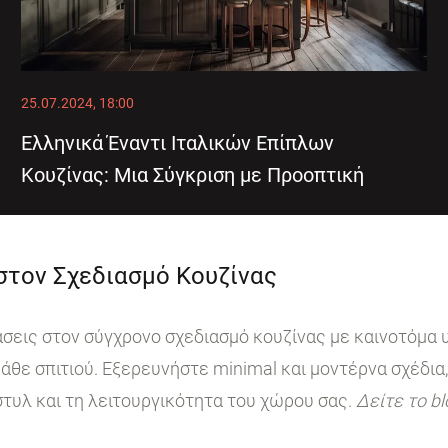
25.07.2024, 18:00
Ελληνικά Έναντι Ιταλικών Επίπλων
Κουζίνας: Μια Σύγκριση με Προοπτική
 στον Σχεδιασμό Κουζίνας
ις στον σύγχρονο σχεδιασμό κουζίνας με καινοτόμα υ
άθε σπιτιού. Εξερευνήστε minimal και μοντέρνα σχέδια,
στυλ και τη λειτουργικότητα του χώρου σας.
Δείτε το b