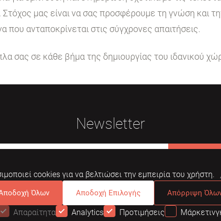
. Στόχος μας είναι να σας προσφέρουμε τη γνώση και τ
να που ανταποκρίνεται στις σύγχρονες απαιτήσεις.
ίπλα σας σε κάθε βήμα της δημιουργίας του ιδανικού χώ
Newsletter
Εγγραφή
ιμοποιεί cookies για να βελτιώσει την εμπειρία του χρήστη.
Αποδοχή Όλων
Αποδοχή Επιλογής
Απόρριψη Όλω
Απαραίτητα
Analytics
Προτιμήσεις
Μάρκετινγ