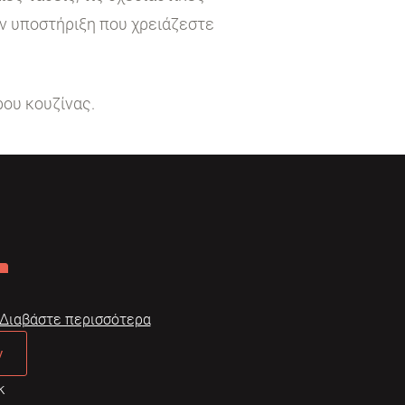
ην υποστήριξη που χρειάζεστε
ρου κουζίνας.
Διαβάστε περισσότερα
ν
κ
Dome
Συχνές ερωτήσεις
Όροι χρήσης