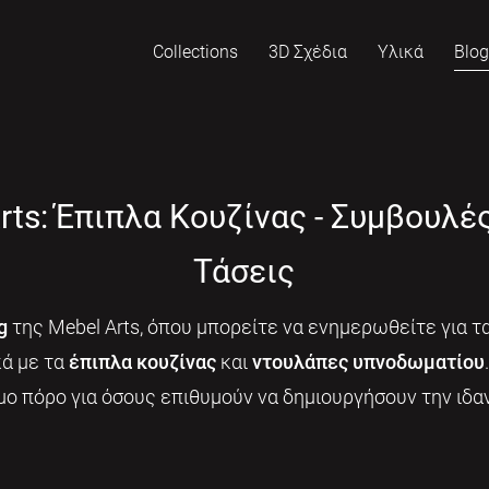
Collections
3D Σχέδια
Υλικά
Blo
rts: Έπιπλα Κουζίνας - Συμβουλέ
Τάσεις
g
της Mebel Arts, όπου μπορείτε να ενημερωθείτε για τα
κά με τα
έπιπλα κουζίνας
και
ντουλάπες υπνοδωματίου
μο πόρο για όσους επιθυμούν να δημιουργήσουν την ιδαν