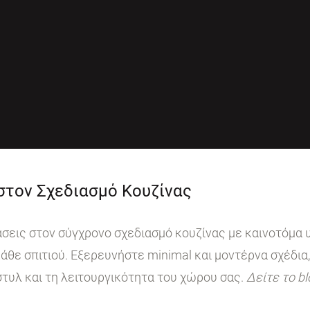
 στον Σχεδιασμό Κουζίνας
ις στον σύγχρονο σχεδιασμό κουζίνας με καινοτόμα υ
άθε σπιτιού. Εξερευνήστε minimal και μοντέρνα σχέδια,
στυλ και τη λειτουργικότητα του χώρου σας.
Δείτε το b