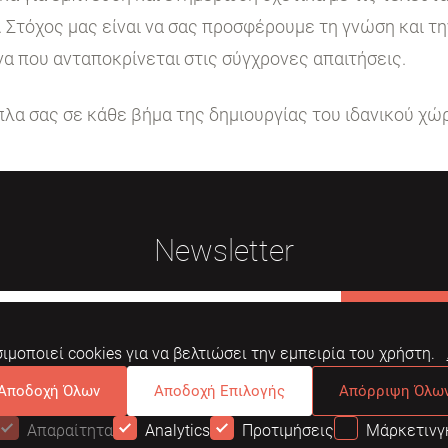
. Στόχος μας είναι να σας προσφέρουμε τη γνώση και τ
να που ανταποκρίνεται στις σύγχρονες απαιτήσεις.
ίπλα σας σε κάθε βήμα της δημιουργίας του ιδανικού χώ
Newsletter
Εγγραφή
ιμοποιεί cookies για να βελτιώσει την εμπειρία του χρήστη.
Αποδοχή Όλων
Αποδοχή Επιλογής
Απόρριψη Όλω
Απαραίτητα
Analytics
Προτιμήσεις
Μάρκετινγ