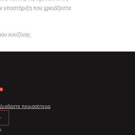
ην υποστήριξη που χρειάζεστε
ρου κουζίνας.
Διαβάστε περισσότερα
ν
κ
Dome
Συχνές ερωτήσεις
Όροι χρήσης