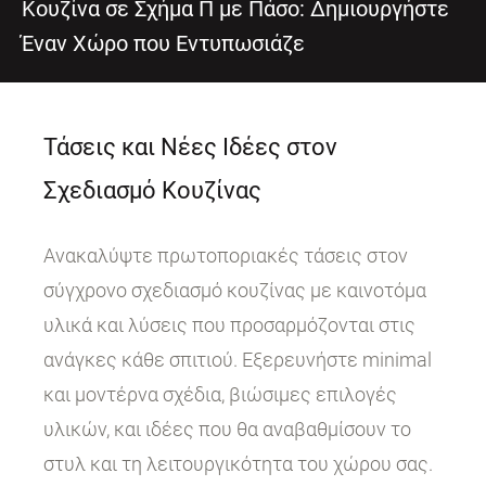
Κουζίνα σε Σχήμα Π με Πάσο: Δημιουργήστε
Έναν Χώρο που Εντυπωσιάζε
Τάσεις και Νέες Ιδέες στον
Σχεδιασμό Κουζίνας
Ανακαλύψτε πρωτοποριακές τάσεις στον
σύγχρονο σχεδιασμό κουζίνας με καινοτόμα
υλικά και λύσεις που προσαρμόζονται στις
ανάγκες κάθε σπιτιού. Εξερευνήστε minimal
και μοντέρνα σχέδια, βιώσιμες επιλογές
υλικών, και ιδέες που θα αναβαθμίσουν το
στυλ και τη λειτουργικότητα του χώρου σας.