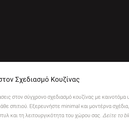
 στον Σχεδιασμό Κουζίνας
ις στον σύγχρονο σχεδιασμό κουζίνας με καινοτόμα υ
άθε σπιτιού. Εξερευνήστε minimal και μοντέρνα σχέδια,
στυλ και τη λειτουργικότητα του χώρου σας.
Δείτε το b