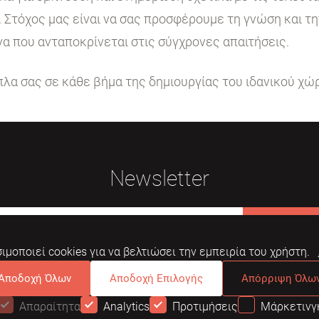
. Στόχος μας είναι να σας προσφέρουμε τη γνώση και τ
να που ανταποκρίνεται στις σύγχρονες απαιτήσεις.
ίπλα σας σε κάθε βήμα της δημιουργίας του ιδανικού χώ
Newsletter
Εγγραφή
ιμοποιεί cookies για να βελτιώσει την εμπειρία του χρήστη.
Αποδοχή Όλων
Αποδοχή Επιλογής
Απόρριψη Όλω
Απαραίτητα
Analytics
Προτιμήσεις
Μάρκετινγ