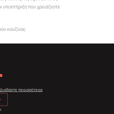
ην υποστήριξη που χρειάζεστε
ρου κουζίνας.
Διαβάστε περισσότερα
ν
κ
Dome
Συχνές ερωτήσεις
Όροι χρήσης