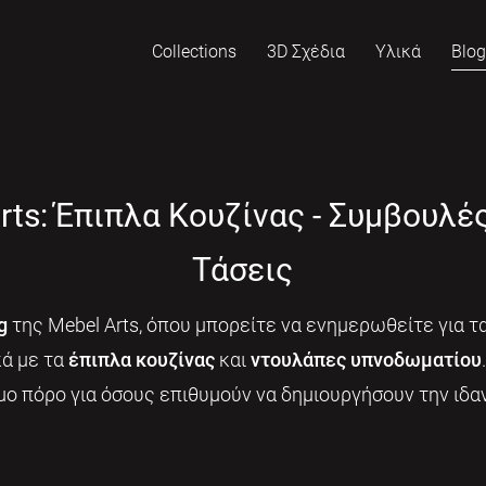
Collections
3D Σχέδια
Υλικά
Blo
rts: Έπιπλα Κουζίνας - Συμβουλέ
Τάσεις
g
της Mebel Arts, όπου μπορείτε να ενημερωθείτε για τα
κά με τα
έπιπλα κουζίνας
και
ντουλάπες υπνοδωματίου
μο πόρο για όσους επιθυμούν να δημιουργήσουν την ιδαν