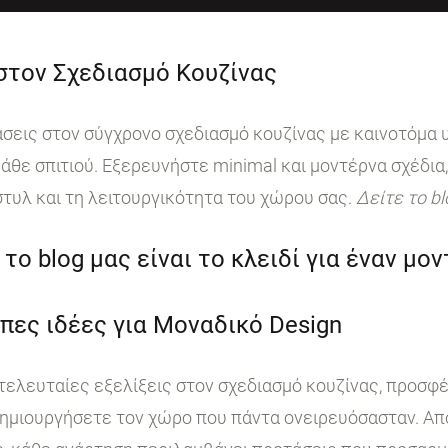
 στον Σχεδιασμό Κουζίνας
ις στον σύγχρονο σχεδιασμό κουζίνας με καινοτόμα υ
άθε σπιτιού. Εξερευνήστε minimal και μοντέρνα σχέδια,
στυλ και τη λειτουργικότητα του χώρου σας.
Δείτε το b
το blog μας είναι το κλειδί για έναν μο
πες ιδέες για Μοναδικό Design
 τελευταίες εξελίξεις στον σχεδιασμό κουζίνας, προσφ
ημιουργήσετε τον χώρο που πάντα ονειρευόσασταν. Από