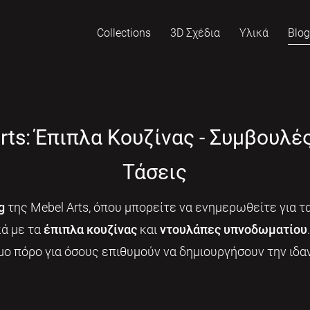
Collections
3D Σχέδια
Υλικά
Blo
rts: Έπιπλα Κουζίνας - Συμβουλέ
Τάσεις
g
της Mebel Arts, όπου μπορείτε να ενημερωθείτε για τα
κά με τα
έπιπλα κουζίνας
και
ντουλάπες υπνοδωματίου
μο πόρο για όσους επιθυμούν να δημιουργήσουν την ιδαν