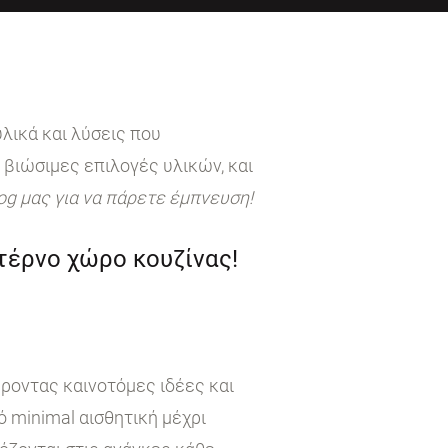
λικά και λύσεις που
 βιώσιμες επιλογές υλικών, και
log μας για να πάρετε έμπνευση!
ντέρνο χώρο κουζίνας!
έροντας καινοτόμες ιδέες και
 minimal αισθητική μέχρι