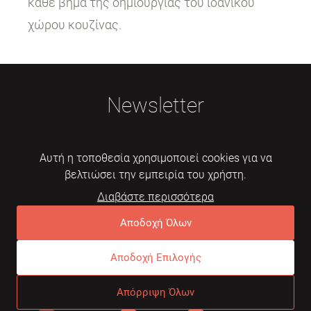
κάθε βήμα της δημιουργίας του ιδανικού
χώρου κουζίνας.
Newsletter
Αυτή η τοποθεσία χρησιμοποιεί cookies για να
βελτιώσει την εμπειρία του χρήστη.
Διαβάστε περισσότερα
Εγγραφή
Αποδοχή Όλων
Αποδοχή Επιλογής
© 2026 Mebelarts. All Right Reserved
Απόρριψη Όλων
Dome
Συχνές ερωτήσεις
Όροι χρήσης