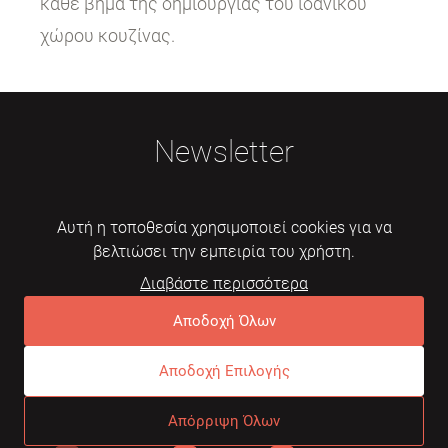
κάθε βήμα της δημιουργίας του ιδανικού
χώρου κουζίνας.
Newsletter
Αυτή η τοποθεσία χρησιμοποιεί cookies για να
βελτιώσει την εμπειρία του χρήστη.
Διαβάστε περισσότερα
Εγγραφή
Αποδοχή Όλων
Αποδοχή Επιλογής
© 2026 Mebelarts. All Right Reserved
Απόρριψη Όλων
Dome
Συχνές ερωτήσεις
Όροι χρήσης