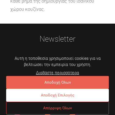
κάθε βήμα της δημιουργίας του ιδανικού
χώρου κουζίνας.
Newsletter
Αυτή η τοποθεσία χρησιμοποιεί cookies για να
βελτιώσει την εμπειρία του χρήστη.
Διαβάστε περισσότερα
Εγγραφή
Αποδοχή Όλων
Αποδοχή Επιλογής
© 2026 Mebelarts. All Right Reserved
Απόρριψη Όλων
Dome
Συχνές ερωτήσεις
Όροι χρήσης