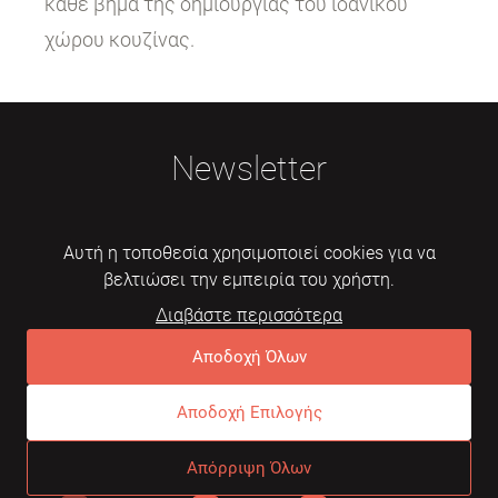
κάθε βήμα της δημιουργίας του ιδανικού
χώρου κουζίνας.
Newsletter
Αυτή η τοποθεσία χρησιμοποιεί cookies για να
βελτιώσει την εμπειρία του χρήστη.
Διαβάστε περισσότερα
Εγγραφή
Αποδοχή Όλων
Αποδοχή Επιλογής
© 2026 Mebelarts. All Right Reserved
Απόρριψη Όλων
Dome
Συχνές ερωτήσεις
Όροι χρήσης