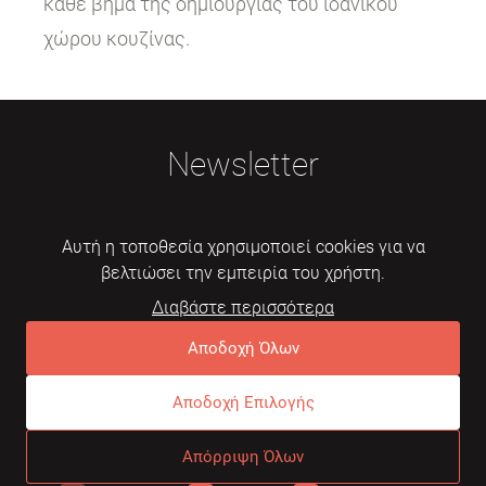
κάθε βήμα της δημιουργίας του ιδανικού
χώρου κουζίνας.
Newsletter
Αυτή η τοποθεσία χρησιμοποιεί cookies για να
βελτιώσει την εμπειρία του χρήστη.
Διαβάστε περισσότερα
Εγγραφή
Αποδοχή Όλων
Αποδοχή Επιλογής
© 2026 Mebelarts. All Right Reserved
Απόρριψη Όλων
Dome
Συχνές ερωτήσεις
Όροι χρήσης