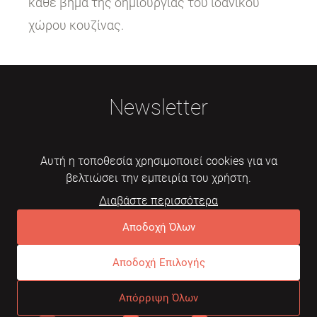
κάθε βήμα της δημιουργίας του ιδανικού
χώρου κουζίνας.
Newsletter
Αυτή η τοποθεσία χρησιμοποιεί cookies για να
βελτιώσει την εμπειρία του χρήστη.
Διαβάστε περισσότερα
Εγγραφή
Αποδοχή Όλων
Αποδοχή Επιλογής
© 2026 Mebelarts. All Right Reserved
Απόρριψη Όλων
Dome
Συχνές ερωτήσεις
Όροι χρήσης