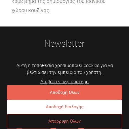
κάθε βήμα της δημιουργίας του ιδανικού
χώρου κουζίνας.
Newsletter
Αυτή η τοποθεσία χρησιμοποιεί cookies για να
βελτιώσει την εμπειρία του χρήστη.
Διαβάστε περισσότερα
Εγγραφή
Αποδοχή Όλων
Αποδοχή Επιλογής
© 2026 Mebelarts. All Right Reserved
Απόρριψη Όλων
Dome
Συχνές ερωτήσεις
Όροι χρήσης