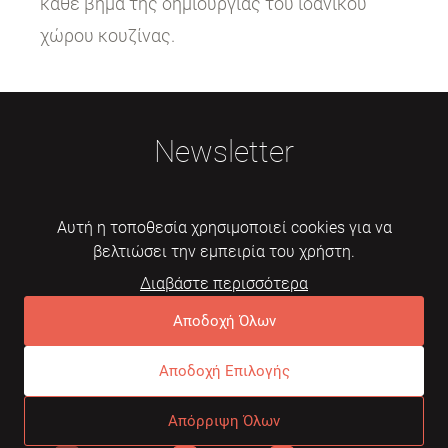
κάθε βήμα της δημιουργίας του ιδανικού
χώρου κουζίνας.
Newsletter
Αυτή η τοποθεσία χρησιμοποιεί cookies για να
βελτιώσει την εμπειρία του χρήστη.
Διαβάστε περισσότερα
Εγγραφή
Αποδοχή Όλων
Αποδοχή Επιλογής
© 2026 Mebelarts. All Right Reserved
Απόρριψη Όλων
Dome
Συχνές ερωτήσεις
Όροι χρήσης