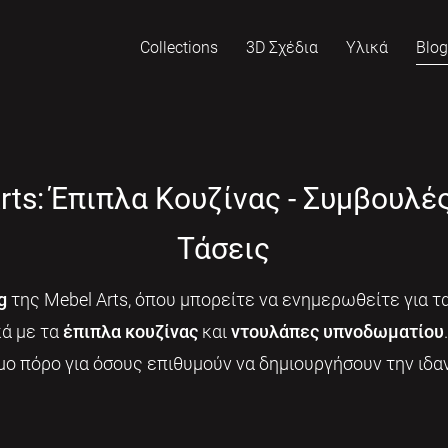
Collections
3D Σχέδια
Υλικά
Blo
rts: Έπιπλα Κουζίνας - Συμβουλέ
Τάσεις
g
της Mebel Arts, όπου μπορείτε να ενημερωθείτε για τα
κά με τα
έπιπλα κουζίνας
και
ντουλάπες υπνοδωματίου
μο πόρο για όσους επιθυμούν να δημιουργήσουν την ιδαν