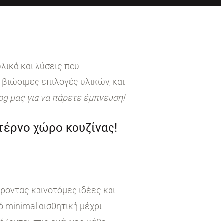
λικά και λύσεις που
 βιώσιμες επιλογές υλικών, και
log μας για να πάρετε έμπνευση!
ντέρνο χώρο κουζίνας!
έροντας καινοτόμες ιδέες και
 minimal αισθητική μέχρι