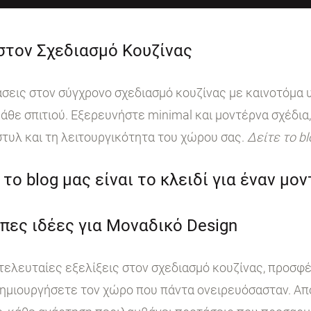
 στον Σχεδιασμό Κουζίνας
ις στον σύγχρονο σχεδιασμό κουζίνας με καινοτόμα υ
άθε σπιτιού. Εξερευνήστε minimal και μοντέρνα σχέδια,
στυλ και τη λειτουργικότητα του χώρου σας.
Δείτε το b
το blog μας είναι το κλειδί για έναν μο
πες ιδέες για Μοναδικό Design
 τελευταίες εξελίξεις στον σχεδιασμό κουζίνας, προσφ
ημιουργήσετε τον χώρο που πάντα ονειρευόσασταν. Από