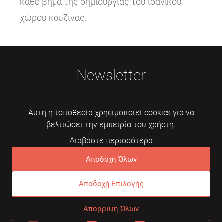
κάθε βήμα της δημιουργίας του ιδανικού
χώρου κουζίνας.
Newsletter
Αυτή η τοποθεσία χρησιμοποιεί cookies για να
βελτιώσει την εμπειρία του χρήστη.
Διαβάστε περισσότερα
Εγγραφή
Αποδοχή Όλων
Αποδοχή Επιλογής
© 2026 Mebelarts. All Right Reserved
Απόρριψη Όλων
Dome
Συχνές ερωτήσεις
Όροι χρήσης