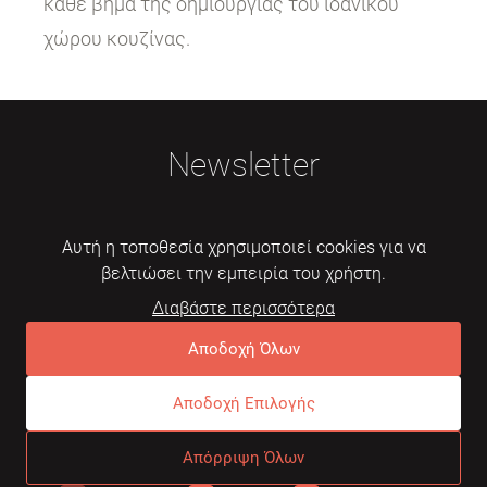
κάθε βήμα της δημιουργίας του ιδανικού
χώρου κουζίνας.
Newsletter
Αυτή η τοποθεσία χρησιμοποιεί cookies για να
βελτιώσει την εμπειρία του χρήστη.
Διαβάστε περισσότερα
Εγγραφή
Αποδοχή Όλων
Αποδοχή Επιλογής
© 2026 Mebelarts. All Right Reserved
Απόρριψη Όλων
Dome
Συχνές ερωτήσεις
Όροι χρήσης