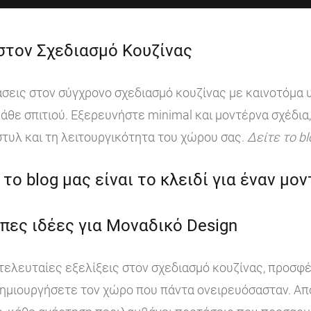
 στον Σχεδιασμό Κουζίνας
ις στον σύγχρονο σχεδιασμό κουζίνας με καινοτόμα υ
άθε σπιτιού. Εξερευνήστε minimal και μοντέρνα σχέδια,
στυλ και τη λειτουργικότητα του χώρου σας.
Δείτε το b
το blog μας είναι το κλειδί για έναν μο
πες ιδέες για Μοναδικό Design
 τελευταίες εξελίξεις στον σχεδιασμό κουζίνας, προσφ
ημιουργήσετε τον χώρο που πάντα ονειρευόσασταν. Από