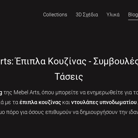
Collections
3D Σχέδια
Υλικά
Blo
rts: Έπιπλα Κουζίνας - Συμβουλέ
Τάσεις
g
της Mebel Arts, όπου μπορείτε να ενημερωθείτε για τα
κά με τα
έπιπλα κουζίνας
και
ντουλάπες υπνοδωματίου
μο πόρο για όσους επιθυμούν να δημιουργήσουν την ιδαν