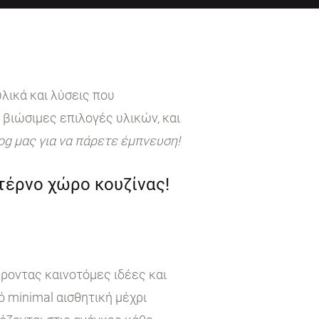
λικά και λύσεις που
 βιώσιμες επιλογές υλικών, και
log μας για να πάρετε έμπνευση!
ντέρνο χώρο κουζίνας!
έροντας καινοτόμες ιδέες και
 minimal αισθητική μέχρι