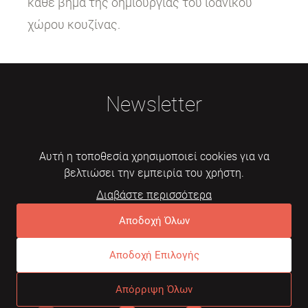
κάθε βήμα της δημιουργίας του ιδανικού
χώρου κουζίνας.
Newsletter
Αυτή η τοποθεσία χρησιμοποιεί cookies για να
βελτιώσει την εμπειρία του χρήστη.
Διαβάστε περισσότερα
Εγγραφή
Αποδοχή Όλων
Αποδοχή Επιλογής
© 2026 Mebelarts. All Right Reserved
Απόρριψη Όλων
Dome
Συχνές ερωτήσεις
Όροι χρήσης