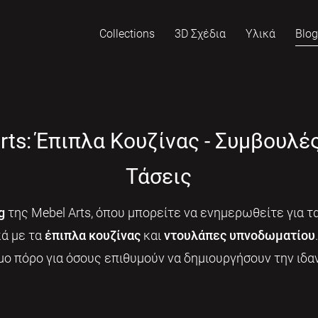
Collections
3D Σχέδια
Υλικά
Blo
rts: Έπιπλα Κουζίνας - Συμβουλέ
Τάσεις
g
της Mebel Arts, όπου μπορείτε να ενημερωθείτε για τα
κά με τα
έπιπλα κουζίνας
και
ντουλάπες υπνοδωματίου
μο πόρο για όσους επιθυμούν να δημιουργήσουν την ιδαν