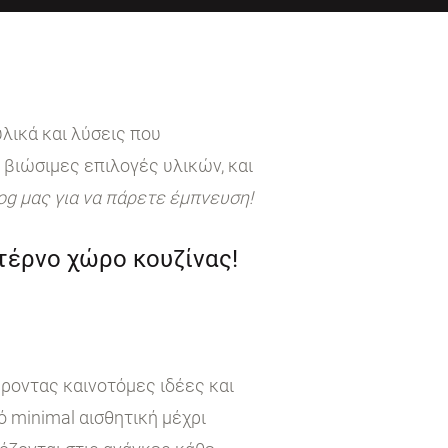
λικά και λύσεις που
 βιώσιμες επιλογές υλικών, και
log μας για να πάρετε έμπνευση!
ντέρνο χώρο κουζίνας!
έροντας καινοτόμες ιδέες και
 minimal αισθητική μέχρι