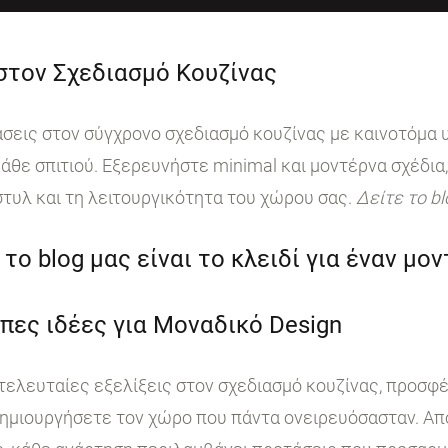
 στον Σχεδιασμό Κουζίνας
ις στον σύγχρονο σχεδιασμό κουζίνας με καινοτόμα υ
άθε σπιτιού. Εξερευνήστε minimal και μοντέρνα σχέδια,
στυλ και τη λειτουργικότητα του χώρου σας.
Δείτε το b
το blog μας είναι το κλειδί για έναν μο
πες ιδέες για Μοναδικό Design
 τελευταίες εξελίξεις στον σχεδιασμό κουζίνας, προσφ
ημιουργήσετε τον χώρο που πάντα ονειρευόσασταν. Από