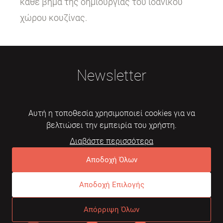
κάθε βήμα της δημιουργίας του ιδανικού
χώρου κουζίνας.
Newsletter
Αυτή η τοποθεσία χρησιμοποιεί cookies για να
βελτιώσει την εμπειρία του χρήστη.
Διαβάστε περισσότερα
Εγγραφή
Αποδοχή Όλων
Αποδοχή Επιλογής
© 2026 Mebelarts. All Right Reserved
Απόρριψη Όλων
Dome
Συχνές ερωτήσεις
Όροι χρήσης