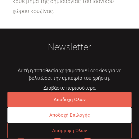
κάθε βήμα της δημιουργίας του ιδανικού
χώρου κουζίνας.
Newsletter
Αυτή η τοποθεσία χρησιμοποιεί cookies για να
βελτιώσει την εμπειρία του χρήστη.
Διαβάστε περισσότερα
Εγγραφή
Αποδοχή Όλων
Αποδοχή Επιλογής
© 2026 Mebelarts. All Right Reserved
Απόρριψη Όλων
Dome
Συχνές ερωτήσεις
Όροι χρήσης