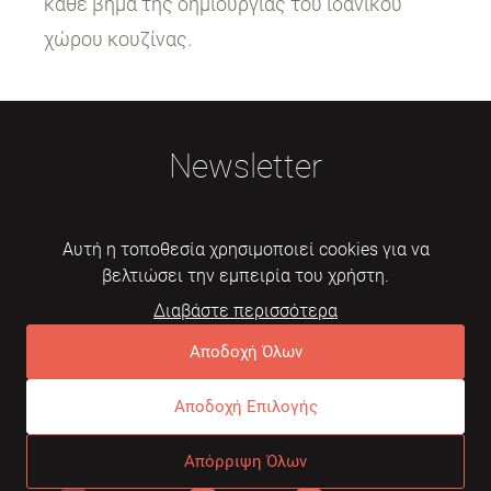
κάθε βήμα της δημιουργίας του ιδανικού
χώρου κουζίνας.
Newsletter
Αυτή η τοποθεσία χρησιμοποιεί cookies για να
βελτιώσει την εμπειρία του χρήστη.
Διαβάστε περισσότερα
Εγγραφή
Αποδοχή Όλων
Αποδοχή Επιλογής
© 2026 Mebelarts. All Right Reserved
Απόρριψη Όλων
Dome
Συχνές ερωτήσεις
Όροι χρήσης