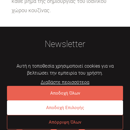
κάθε βήμα της δημιουργίας του ιδανικού
χώρου κουζίνας.
Newsletter
Αυτή η τοποθεσία χρησιμοποιεί cookies για να
βελτιώσει την εμπειρία του χρήστη.
Διαβάστε περισσότερα
Εγγραφή
Αποδοχή Όλων
Αποδοχή Επιλογής
© 2026 Mebelarts. All Right Reserved
Απόρριψη Όλων
Dome
Συχνές ερωτήσεις
Όροι χρήσης