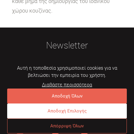
κάθε βήμα της δημιουργίας του ιδανικού
χώρου κουζίνας.
Newsletter
Αυτή η τοποθεσία χρησιμοποιεί cookies για να
βελτιώσει την εμπειρία του χρήστη.
Διαβάστε περισσότερα
Εγγραφή
Αποδοχή Όλων
Αποδοχή Επιλογής
© 2026 Mebelarts. All Right Reserved
Απόρριψη Όλων
Dome
Συχνές ερωτήσεις
Όροι χρήσης