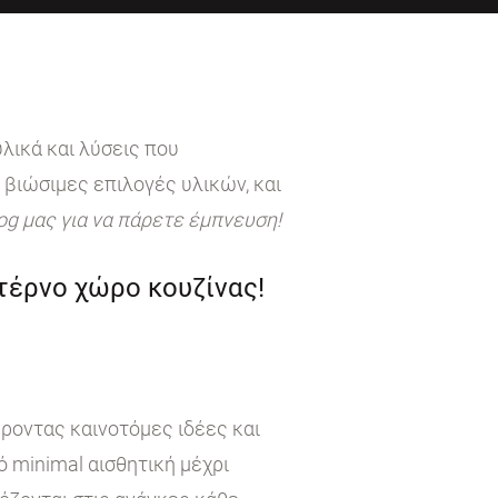
λικά και λύσεις που
 βιώσιμες επιλογές υλικών, και
log μας για να πάρετε έμπνευση!
ντέρνο χώρο κουζίνας!
έροντας καινοτόμες ιδέες και
 minimal αισθητική μέχρι