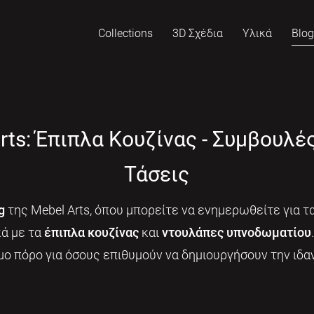
Collections
3D Σχέδια
Υλικά
Blo
rts: Έπιπλα Κουζίνας - Συμβουλέ
Τάσεις
g
της Mebel Arts, όπου μπορείτε να ενημερωθείτε για τα
κά με τα
έπιπλα κουζίνας
και
ντουλάπες υπνοδωματίου
μο πόρο για όσους επιθυμούν να δημιουργήσουν την ιδαν