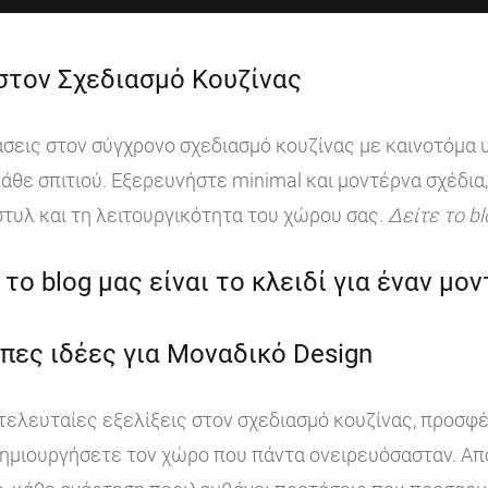
 στον Σχεδιασμό Κουζίνας
ις στον σύγχρονο σχεδιασμό κουζίνας με καινοτόμα υ
άθε σπιτιού. Εξερευνήστε minimal και μοντέρνα σχέδια,
στυλ και τη λειτουργικότητα του χώρου σας.
Δείτε το b
το blog μας είναι το κλειδί για έναν μο
πες ιδέες για Μοναδικό Design
 τελευταίες εξελίξεις στον σχεδιασμό κουζίνας, προσφ
ημιουργήσετε τον χώρο που πάντα ονειρευόσασταν. Από