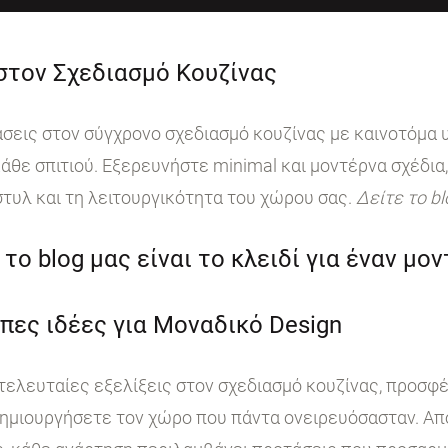
 στον Σχεδιασμό Κουζίνας
ις στον σύγχρονο σχεδιασμό κουζίνας με καινοτόμα υ
άθε σπιτιού. Εξερευνήστε minimal και μοντέρνα σχέδια,
στυλ και τη λειτουργικότητα του χώρου σας.
Δείτε το b
το blog μας είναι το κλειδί για έναν μο
πες ιδέες για Μοναδικό Design
 τελευταίες εξελίξεις στον σχεδιασμό κουζίνας, προσφ
ημιουργήσετε τον χώρο που πάντα ονειρευόσασταν. Από