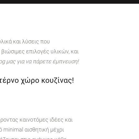
λικά και λύσεις που
 βιώσιμες επιλογές υλικών, και
log μας για να πάρετε έμπνευση!
ντέρνο χώρο κουζίνας!
έροντας καινοτόμες ιδέες και
 minimal αισθητική μέχρι