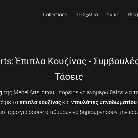
Collections
3D Σχέδια
Υλικά
Blo
rts: Έπιπλα Κουζίνας - Συμβουλέ
Τάσεις
g
της Mebel Arts, όπου μπορείτε να ενημερωθείτε για τα
κά με τα
έπιπλα κουζίνας
και
ντουλάπες υπνοδωματίου
μο πόρο για όσους επιθυμούν να δημιουργήσουν την ιδαν