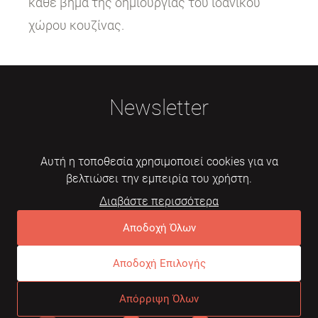
κάθε βήμα της δημιουργίας του ιδανικού
χώρου κουζίνας.
Newsletter
Αυτή η τοποθεσία χρησιμοποιεί cookies για να
βελτιώσει την εμπειρία του χρήστη.
Διαβάστε περισσότερα
Εγγραφή
Αποδοχή Όλων
Αποδοχή Επιλογής
© 2026 Mebelarts. All Right Reserved
Απόρριψη Όλων
Dome
Συχνές ερωτήσεις
Όροι χρήσης