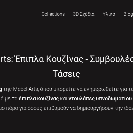
Collections
3D Σχέδια
Υλικά
Blo
rts: Έπιπλα Κουζίνας - Συμβουλέ
Τάσεις
g
της Mebel Arts, όπου μπορείτε να ενημερωθείτε για τα
κά με τα
έπιπλα κουζίνας
και
ντουλάπες υπνοδωματίου
μο πόρο για όσους επιθυμούν να δημιουργήσουν την ιδαν