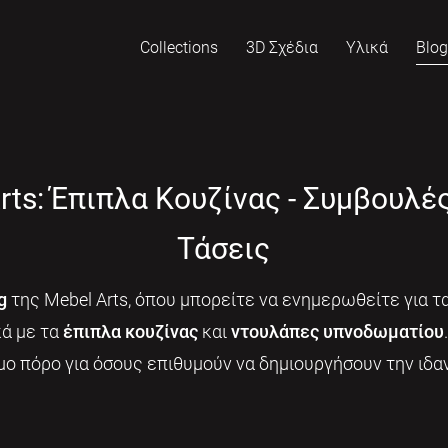
Collections
3D Σχέδια
Υλικά
Blo
rts: Έπιπλα Κουζίνας - Συμβουλέ
Τάσεις
g
της Mebel Arts, όπου μπορείτε να ενημερωθείτε για τα
κά με τα
έπιπλα κουζίνας
και
ντουλάπες υπνοδωματίου
μο πόρο για όσους επιθυμούν να δημιουργήσουν την ιδαν