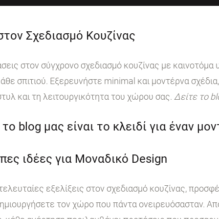
 στον Σχεδιασμό Κουζίνας
ις στον σύγχρονο σχεδιασμό κουζίνας με καινοτόμα υ
άθε σπιτιού. Εξερευνήστε minimal και μοντέρνα σχέδια,
στυλ και τη λειτουργικότητα του χώρου σας.
Δείτε το b
το blog μας είναι το κλειδί για έναν μο
πες ιδέες για Μοναδικό Design
 τελευταίες εξελίξεις στον σχεδιασμό κουζίνας, προσφ
ημιουργήσετε τον χώρο που πάντα ονειρευόσασταν. Από