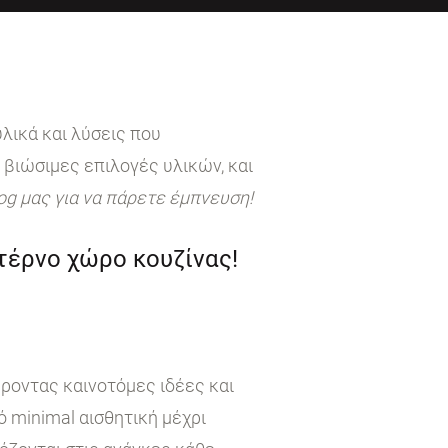
λικά και λύσεις που
 βιώσιμες επιλογές υλικών, και
log μας για να πάρετε έμπνευση!
ντέρνο χώρο κουζίνας!
έροντας καινοτόμες ιδέες και
 minimal αισθητική μέχρι