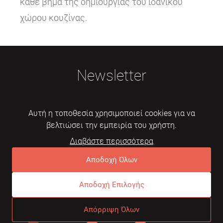
κάθε βήμα της δημιουργίας του ιδανικού
χώρου κουζίνας.
Newsletter
Αυτή η τοποθεσία χρησιμοποιεί cookies για να
βελτιώσει την εμπειρία του χρήστη.
Διαβάστε περισσότερα
Εγγραφή
Αποδοχή Όλων
Αποδοχή Επιλογής
© 2026 Mebelarts. All Right Reserved
Απόρριψη Όλων
Dome
Συχνές ερωτήσεις
Όροι χρήσης