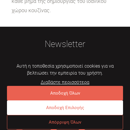
κάθε βήμα της δημιουργίας του ιδανικού
χώρου κουζίνας.
Newsletter
Αυτή η τοποθεσία χρησιμοποιεί cookies για να
βελτιώσει την εμπειρία του χρήστη.
Διαβάστε περισσότερα
Εγγραφή
Αποδοχή Όλων
Αποδοχή Επιλογής
© 2026 Mebelarts. All Right Reserved
Απόρριψη Όλων
Dome
Συχνές ερωτήσεις
Όροι χρήσης