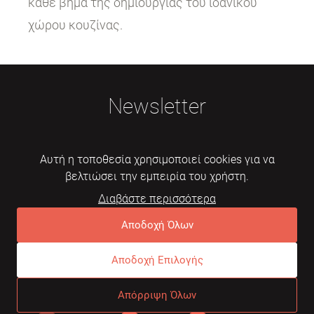
κάθε βήμα της δημιουργίας του ιδανικού
χώρου κουζίνας.
Newsletter
Αυτή η τοποθεσία χρησιμοποιεί cookies για να
βελτιώσει την εμπειρία του χρήστη.
Διαβάστε περισσότερα
Εγγραφή
Αποδοχή Όλων
Αποδοχή Επιλογής
© 2026 Mebelarts. All Right Reserved
Απόρριψη Όλων
Dome
Συχνές ερωτήσεις
Όροι χρήσης