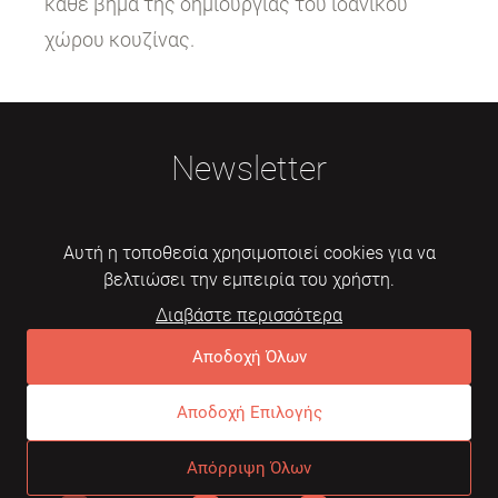
κάθε βήμα της δημιουργίας του ιδανικού
χώρου κουζίνας.
Newsletter
Αυτή η τοποθεσία χρησιμοποιεί cookies για να
βελτιώσει την εμπειρία του χρήστη.
Διαβάστε περισσότερα
Εγγραφή
Αποδοχή Όλων
Αποδοχή Επιλογής
© 2026 Mebelarts. All Right Reserved
Απόρριψη Όλων
Dome
Συχνές ερωτήσεις
Όροι χρήσης