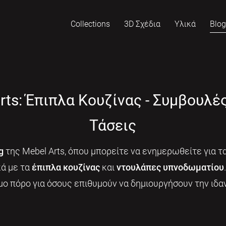
Collections
3D Σχέδια
Υλικά
Blo
rts: Έπιπλα Κουζίνας - Συμβουλέ
Τάσεις
g
της Mebel Arts, όπου μπορείτε να ενημερωθείτε για τα
κά με τα
έπιπλα κουζίνας
και
ντουλάπες υπνοδωματίου
μο πόρο για όσους επιθυμούν να δημιουργήσουν την ιδαν