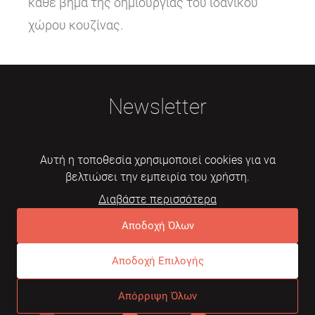
κάθε βήμα της δημιουργίας του ιδανικού
χώρου κουζίνας.
Newsletter
Αυτή η τοποθεσία χρησιμοποιεί cookies για να
βελτιώσει την εμπειρία του χρήστη.
Διαβάστε περισσότερα
Εγγραφή
Αποδοχή Όλων
Αποδοχή Επιλογής
© 2026 Mebelarts. All Right Reserved
Απόρριψη Όλων
Dome
Συχνές ερωτήσεις
Όροι χρήσης