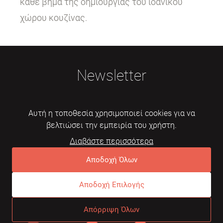
κάθε βήμα της δημιουργίας του ιδανικού
χώρου κουζίνας.
Newsletter
Αυτή η τοποθεσία χρησιμοποιεί cookies για να
βελτιώσει την εμπειρία του χρήστη.
Διαβάστε περισσότερα
Εγγραφή
Αποδοχή Όλων
Αποδοχή Επιλογής
© 2026 Mebelarts. All Right Reserved
Απόρριψη Όλων
Dome
Συχνές ερωτήσεις
Όροι χρήσης