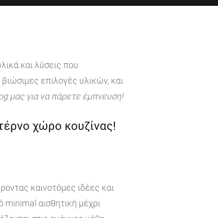
λικά και λύσεις που
 βιώσιμες επιλογές υλικών, και
log μας για να πάρετε έμπνευση!
ντέρνο χώρο κουζίνας!
έροντας καινοτόμες ιδέες και
 minimal αισθητική μέχρι