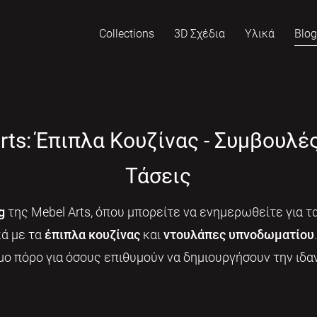
Collections
3D Σχέδια
Υλικά
Blo
rts: Έπιπλα Κουζίνας - Συμβουλέ
Τάσεις
g
της Mebel Arts, όπου μπορείτε να ενημερωθείτε για τα
κά με τα
έπιπλα κουζίνας
και
ντουλάπες υπνοδωματίου
μο πόρο για όσους επιθυμούν να δημιουργήσουν την ιδαν