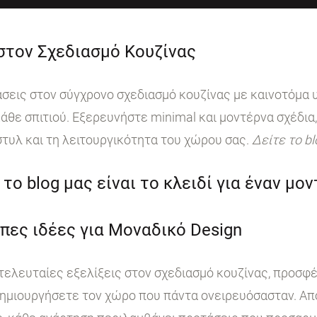
 στον Σχεδιασμό Κουζίνας
ις στον σύγχρονο σχεδιασμό κουζίνας με καινοτόμα υ
άθε σπιτιού. Εξερευνήστε minimal και μοντέρνα σχέδια,
στυλ και τη λειτουργικότητα του χώρου σας.
Δείτε το b
το blog μας είναι το κλειδί για έναν μο
πες ιδέες για Μοναδικό Design
 τελευταίες εξελίξεις στον σχεδιασμό κουζίνας, προσφ
ημιουργήσετε τον χώρο που πάντα ονειρευόσασταν. Από