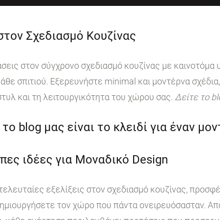
 στον Σχεδιασμό Κουζίνας
ις στον σύγχρονο σχεδιασμό κουζίνας με καινοτόμα υ
άθε σπιτιού. Εξερευνήστε minimal και μοντέρνα σχέδια,
στυλ και τη λειτουργικότητα του χώρου σας.
Δείτε το b
το blog μας είναι το κλειδί για έναν μο
πες ιδέες για Μοναδικό Design
 τελευταίες εξελίξεις στον σχεδιασμό κουζίνας, προσφ
ημιουργήσετε τον χώρο που πάντα ονειρευόσασταν. Από