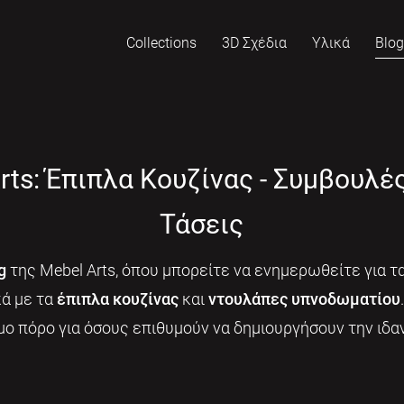
Collections
3D Σχέδια
Υλικά
Blo
rts: Έπιπλα Κουζίνας - Συμβουλέ
Τάσεις
g
της Mebel Arts, όπου μπορείτε να ενημερωθείτε για τα
κά με τα
έπιπλα κουζίνας
και
ντουλάπες υπνοδωματίου
μο πόρο για όσους επιθυμούν να δημιουργήσουν την ιδαν