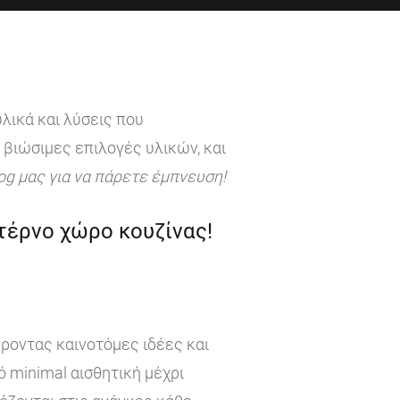
λικά και λύσεις που
 βιώσιμες επιλογές υλικών, και
log μας για να πάρετε έμπνευση!
ντέρνο χώρο κουζίνας!
έροντας καινοτόμες ιδέες και
 minimal αισθητική μέχρι