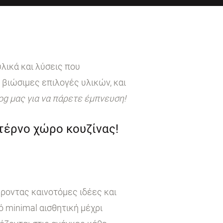
λικά και λύσεις που
 βιώσιμες επιλογές υλικών, και
log μας για να πάρετε έμπνευση!
ντέρνο χώρο κουζίνας!
έροντας καινοτόμες ιδέες και
 minimal αισθητική μέχρι