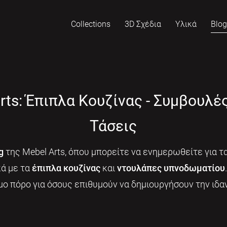
Collections
3D Σχέδια
Υλικά
Blo
rts: Έπιπλα Κουζίνας - Συμβουλέ
Τάσεις
g
της Mebel Arts, όπου μπορείτε να ενημερωθείτε για τα
κά με τα
έπιπλα κουζίνας
και
ντουλάπες υπνοδωματίου
μο πόρο για όσους επιθυμούν να δημιουργήσουν την ιδαν