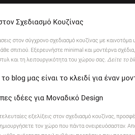
 στον Σχεδιασμό Κουζίνας
ις στον σύγχρονο σχεδιασμό κουζίνας με καινοτόμα υ
άθε σπιτιού. Εξερευνήστε minimal και μοντέρνα σχέδια,
στυλ και τη λειτουργικότητα του χώρου σας.
Δείτε το b
το blog μας είναι το κλειδί για έναν μο
πες ιδέες για Μοναδικό Design
 τελευταίες εξελίξεις στον σχεδιασμό κουζίνας, προσφ
ημιουργήσετε τον χώρο που πάντα ονειρευόσασταν. Από