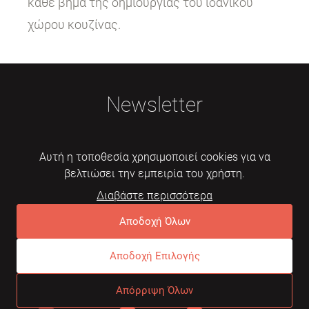
κάθε βήμα της δημιουργίας του ιδανικού
χώρου κουζίνας.
Newsletter
Αυτή η τοποθεσία χρησιμοποιεί cookies για να
βελτιώσει την εμπειρία του χρήστη.
Διαβάστε περισσότερα
Εγγραφή
Αποδοχή Όλων
Αποδοχή Επιλογής
© 2026 Mebelarts. All Right Reserved
Απόρριψη Όλων
Dome
Συχνές ερωτήσεις
Όροι χρήσης