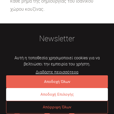
κάθε βήμα της δημιουργίας του ιδανικού
χώρου κουζίνας.
Newsletter
Αυτή η τοποθεσία χρησιμοποιεί cookies για να
βελτιώσει την εμπειρία του χρήστη.
Διαβάστε περισσότερα
Εγγραφή
Αποδοχή Όλων
Αποδοχή Επιλογής
© 2026 Mebelarts. All Right Reserved
Απόρριψη Όλων
Dome
Συχνές ερωτήσεις
Όροι χρήσης