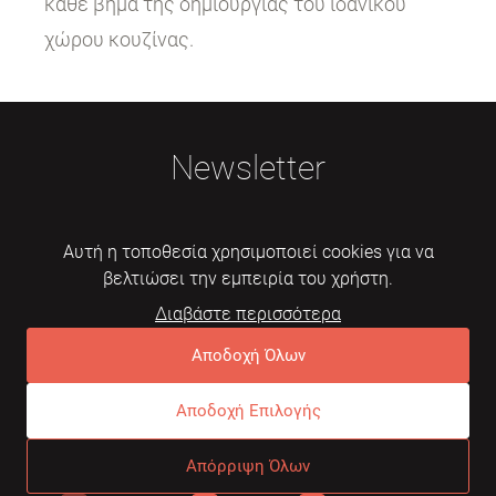
κάθε βήμα της δημιουργίας του ιδανικού
χώρου κουζίνας.
Newsletter
Αυτή η τοποθεσία χρησιμοποιεί cookies για να
βελτιώσει την εμπειρία του χρήστη.
Διαβάστε περισσότερα
Εγγραφή
Αποδοχή Όλων
Αποδοχή Επιλογής
© 2026 Mebelarts. All Right Reserved
Απόρριψη Όλων
Dome
Συχνές ερωτήσεις
Όροι χρήσης