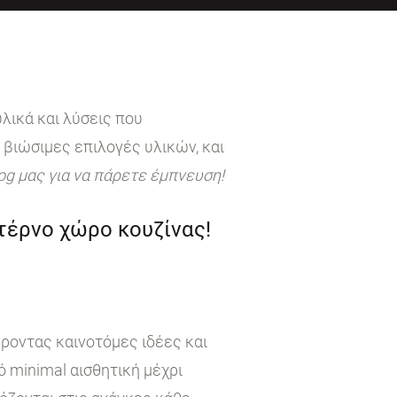
λικά και λύσεις που
 βιώσιμες επιλογές υλικών, και
log μας για να πάρετε έμπνευση!
ντέρνο χώρο κουζίνας!
έροντας καινοτόμες ιδέες και
 minimal αισθητική μέχρι