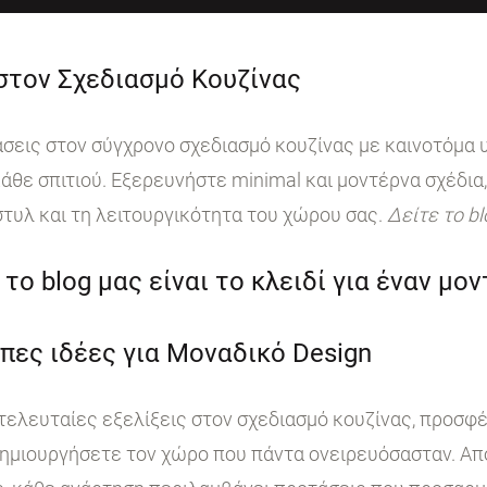
 στον Σχεδιασμό Κουζίνας
ις στον σύγχρονο σχεδιασμό κουζίνας με καινοτόμα υ
άθε σπιτιού. Εξερευνήστε minimal και μοντέρνα σχέδια,
στυλ και τη λειτουργικότητα του χώρου σας.
Δείτε το b
το blog μας είναι το κλειδί για έναν μο
πες ιδέες για Μοναδικό Design
 τελευταίες εξελίξεις στον σχεδιασμό κουζίνας, προσφ
ημιουργήσετε τον χώρο που πάντα ονειρευόσασταν. Από