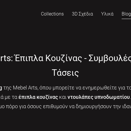
Collections
3D Σχέδια
Υλικά
Blo
rts: Έπιπλα Κουζίνας - Συμβουλέ
Τάσεις
g
της Mebel Arts, όπου μπορείτε να ενημερωθείτε για τα
κά με τα
έπιπλα κουζίνας
και
ντουλάπες υπνοδωματίου
μο πόρο για όσους επιθυμούν να δημιουργήσουν την ιδαν